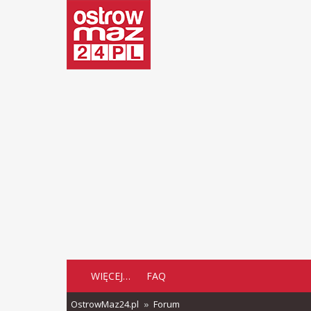
WIĘCEJ…
FAQ
OstrowMaz24.pl
Forum