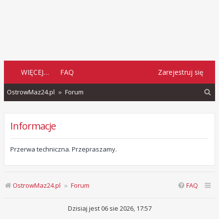
WIĘCEJ…
FAQ
Zarejestruj się
S
OstrowMaz24.pl
Forum
z
u
Informacje
k
a
Przerwa techniczna. Przepraszamy.
j
OstrowMaz24.pl
Forum
FAQ
Dzisiaj jest 06 sie 2026, 17:57