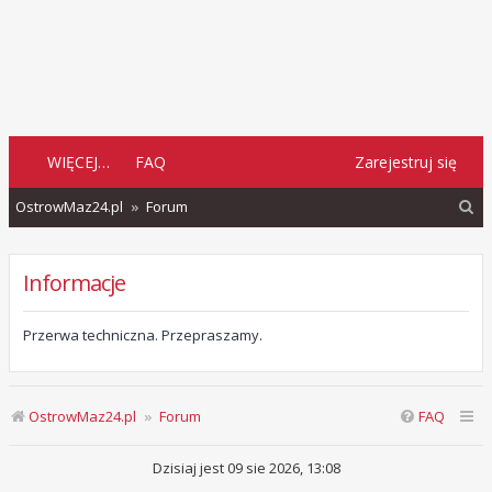
WIĘCEJ…
FAQ
Zarejestruj się
S
OstrowMaz24.pl
Forum
z
u
Informacje
k
a
Przerwa techniczna. Przepraszamy.
j
OstrowMaz24.pl
Forum
FAQ
Dzisiaj jest 09 sie 2026, 13:08