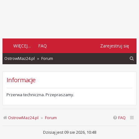
WIĘCEJ…
FAQ
Zarejestruj się
S
OstrowMaz24.pl
Forum
z
u
Informacje
k
a
Przerwa techniczna. Przepraszamy.
j
OstrowMaz24.pl
Forum
FAQ
Dzisiaj jest 09 sie 2026, 10:48