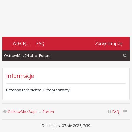
WIĘCEJ…
FAQ
Zarejestruj się
S
OstrowMaz24.pl
Forum
z
u
Informacje
k
a
Przerwa techniczna. Przepraszamy.
j
OstrowMaz24.pl
Forum
FAQ
Dzisiaj jest 07 sie 2026, 7:39