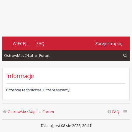
WIĘCEJ…
FAQ
Zarejestruj się
S
OstrowMaz24.pl
Forum
z
u
Informacje
k
a
Przerwa techniczna. Przepraszamy.
j
OstrowMaz24.pl
Forum
FAQ
Dzisiaj jest 08 sie 2026, 20:41