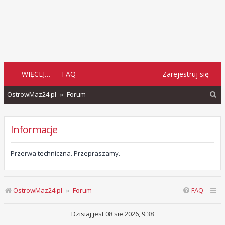
WIĘCEJ…
FAQ
Zarejestruj się
S
OstrowMaz24.pl
Forum
z
u
Informacje
k
a
Przerwa techniczna. Przepraszamy.
j
OstrowMaz24.pl
Forum
FAQ
Dzisiaj jest 08 sie 2026, 9:38