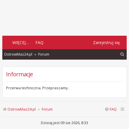
WIĘCEJ…
FAQ
Zarejestruj się
S
OstrowMaz24.pl
Forum
z
u
Informacje
k
a
Przerwa techniczna. Przepraszamy.
j
OstrowMaz24.pl
Forum
FAQ
Dzisiaj jest 09 sie 2026, 8:33