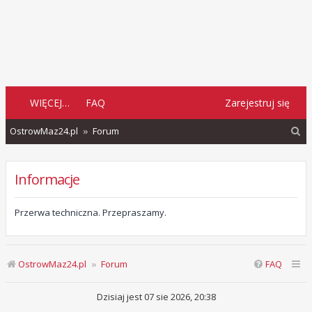
WIĘCEJ…
FAQ
Zarejestruj się
S
OstrowMaz24.pl
Forum
z
u
Informacje
k
a
Przerwa techniczna. Przepraszamy.
j
OstrowMaz24.pl
Forum
FAQ
Dzisiaj jest 07 sie 2026, 20:38