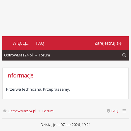
WIĘCEJ…
FAQ
Zarejestruj się
S
OstrowMaz24.pl
Forum
z
u
Informacje
k
a
Przerwa techniczna. Przepraszamy.
j
OstrowMaz24.pl
Forum
FAQ
Dzisiaj jest 07 sie 2026, 19:21