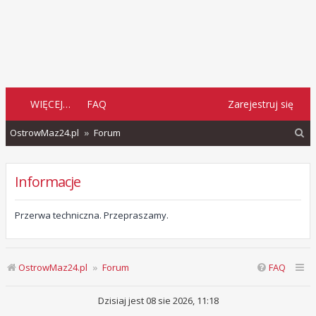
WIĘCEJ…
FAQ
Zarejestruj się
S
OstrowMaz24.pl
Forum
z
u
Informacje
k
a
Przerwa techniczna. Przepraszamy.
j
OstrowMaz24.pl
Forum
FAQ
Dzisiaj jest 08 sie 2026, 11:18