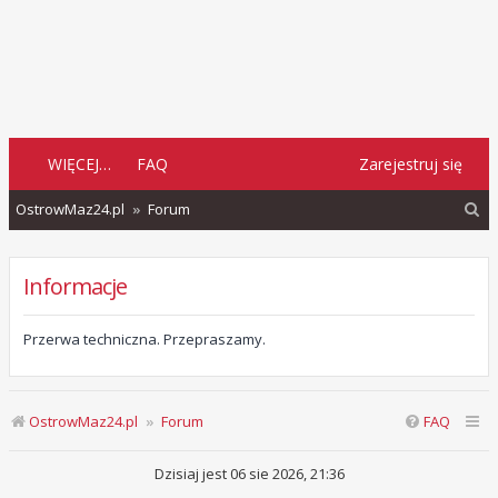
WIĘCEJ…
FAQ
Zarejestruj się
S
OstrowMaz24.pl
Forum
z
u
Informacje
k
a
Przerwa techniczna. Przepraszamy.
j
OstrowMaz24.pl
Forum
FAQ
Dzisiaj jest 06 sie 2026, 21:36