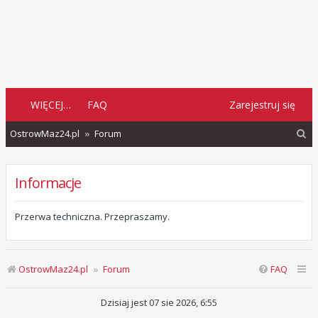
WIĘCEJ…
FAQ
Zarejestruj się
S
OstrowMaz24.pl
Forum
z
u
Informacje
k
a
Przerwa techniczna. Przepraszamy.
j
OstrowMaz24.pl
Forum
FAQ
Dzisiaj jest 07 sie 2026, 6:55