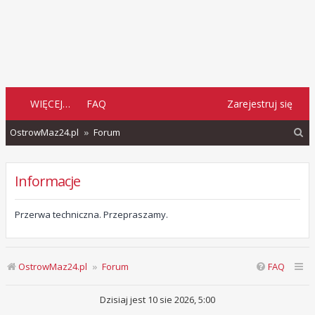
WIĘCEJ…
FAQ
Zarejestruj się
S
OstrowMaz24.pl
Forum
z
u
Informacje
k
a
Przerwa techniczna. Przepraszamy.
j
OstrowMaz24.pl
Forum
FAQ
Dzisiaj jest 10 sie 2026, 5:00