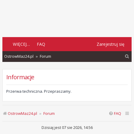
WIĘCEJ…
FAQ
Zarejestruj się
S
OstrowMaz24.pl
Forum
z
u
Informacje
k
a
Przerwa techniczna. Przepraszamy.
j
OstrowMaz24.pl
Forum
FAQ
Dzisiaj jest 07 sie 2026, 14:56