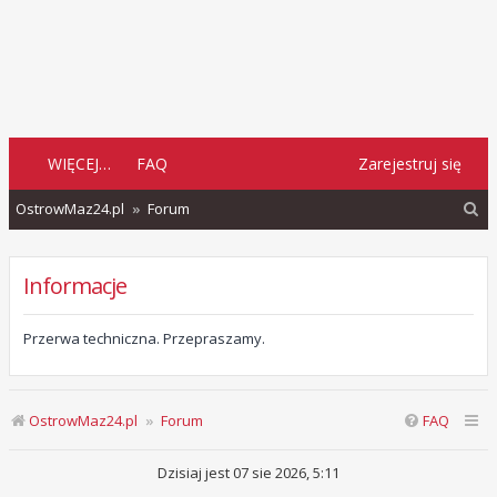
WIĘCEJ…
FAQ
Zarejestruj się
S
OstrowMaz24.pl
Forum
z
u
Informacje
k
a
Przerwa techniczna. Przepraszamy.
j
OstrowMaz24.pl
Forum
FAQ
Dzisiaj jest 07 sie 2026, 5:11