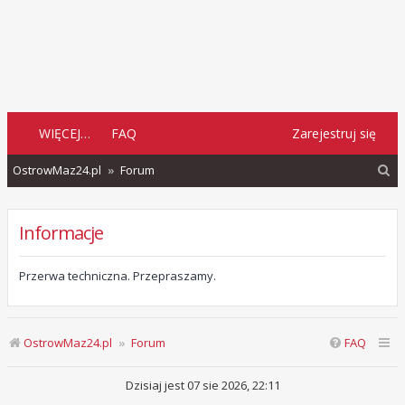
WIĘCEJ…
FAQ
Zarejestruj się
S
OstrowMaz24.pl
Forum
z
u
Informacje
k
a
Przerwa techniczna. Przepraszamy.
j
OstrowMaz24.pl
Forum
FAQ
Dzisiaj jest 07 sie 2026, 22:11