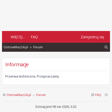
WIĘCEJ…
FAQ
Zarejestruj się
S
OstrowMaz24.pl
Forum
z
u
Informacje
k
a
Przerwa techniczna. Przepraszamy.
j
OstrowMaz24.pl
Forum
FAQ
Dzisiaj jest 06 sie 2026, 3:22