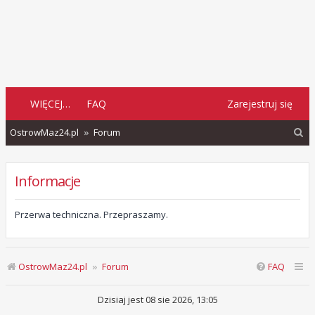
WIĘCEJ…
FAQ
Zarejestruj się
S
OstrowMaz24.pl
Forum
z
u
Informacje
k
a
Przerwa techniczna. Przepraszamy.
j
OstrowMaz24.pl
Forum
FAQ
Dzisiaj jest 08 sie 2026, 13:05