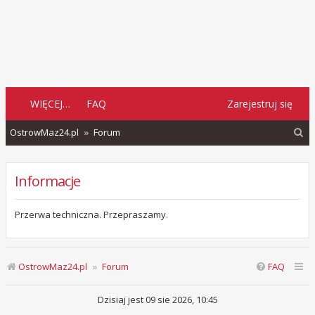
WIĘCEJ…
FAQ
Zarejestruj się
S
OstrowMaz24.pl
Forum
z
u
Informacje
k
a
Przerwa techniczna. Przepraszamy.
j
OstrowMaz24.pl
Forum
FAQ
Dzisiaj jest 09 sie 2026, 10:45