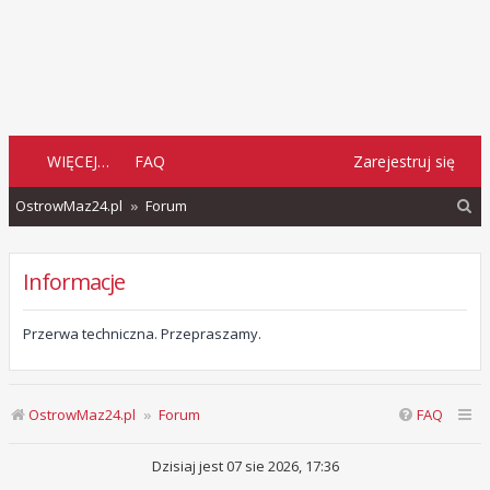
WIĘCEJ…
FAQ
Zarejestruj się
S
OstrowMaz24.pl
Forum
z
u
Informacje
k
a
Przerwa techniczna. Przepraszamy.
j
OstrowMaz24.pl
Forum
FAQ
Dzisiaj jest 07 sie 2026, 17:36