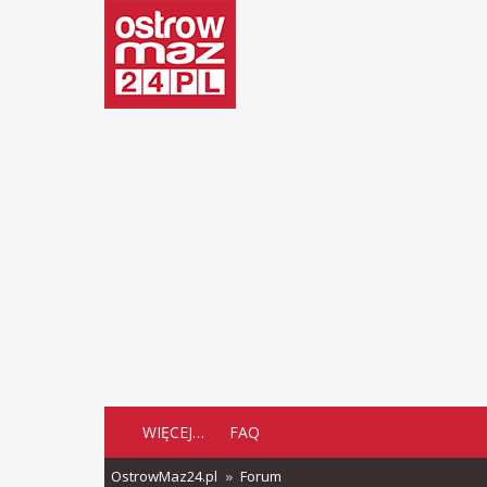
WIĘCEJ…
FAQ
OstrowMaz24.pl
Forum