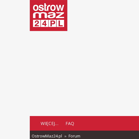
WIĘCEJ…
FAQ
OstrowMaz24.pl
Forum