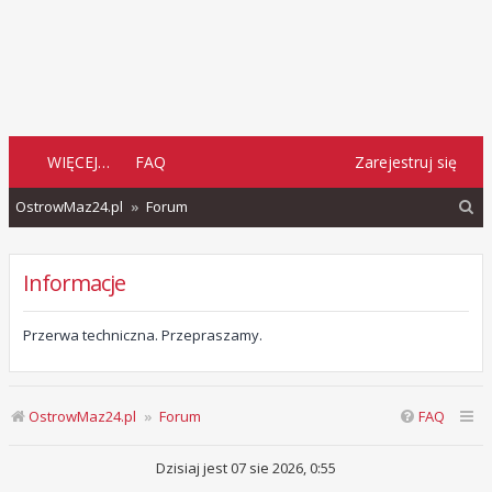
WIĘCEJ…
FAQ
Zarejestruj się
S
OstrowMaz24.pl
Forum
z
u
Informacje
k
a
Przerwa techniczna. Przepraszamy.
j
OstrowMaz24.pl
Forum
FAQ
Dzisiaj jest 07 sie 2026, 0:55