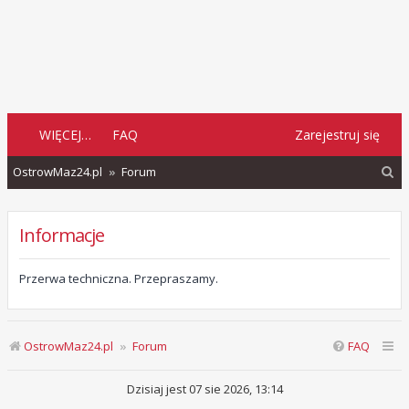
WIĘCEJ…
FAQ
Zarejestruj się
S
OstrowMaz24.pl
Forum
z
u
Informacje
k
a
Przerwa techniczna. Przepraszamy.
j
OstrowMaz24.pl
Forum
FAQ
Dzisiaj jest 07 sie 2026, 13:14