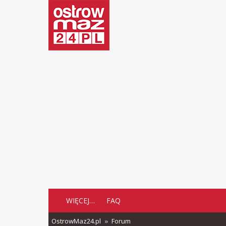
WIĘCEJ…
FAQ
OstrowMaz24.pl
Forum