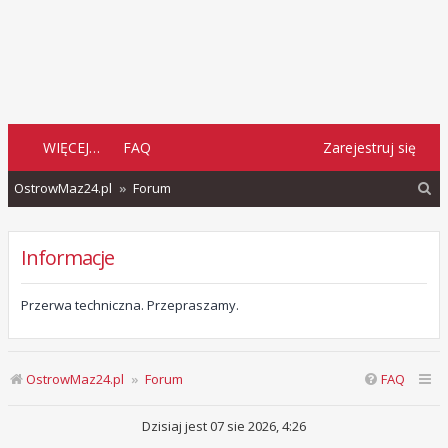
WIĘCEJ…
FAQ
Zarejestruj się
S
OstrowMaz24.pl
Forum
z
u
Informacje
k
a
Przerwa techniczna. Przepraszamy.
j
OstrowMaz24.pl
Forum
FAQ
Dzisiaj jest 07 sie 2026, 4:26