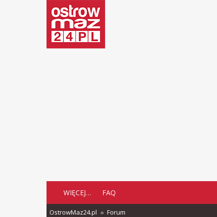
WIĘCEJ…
FAQ
OstrowMaz24.pl
Forum