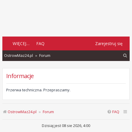
WIĘCEJ…
FAQ
Zarejestruj się
S
OstrowMaz24.pl
Forum
z
u
Informacje
k
a
Przerwa techniczna. Przepraszamy.
j
OstrowMaz24.pl
Forum
FAQ
Dzisiaj jest 08 sie 2026, 4:00