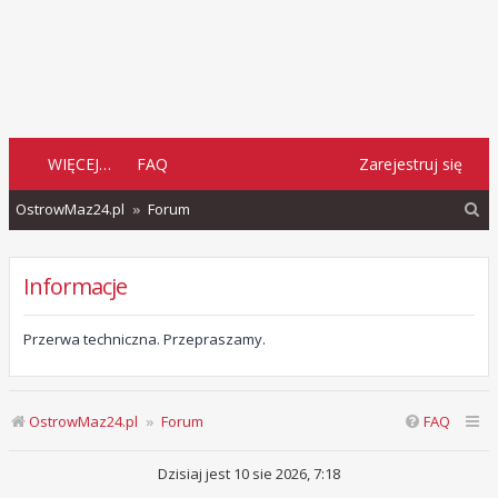
WIĘCEJ…
FAQ
Zarejestruj się
S
OstrowMaz24.pl
Forum
z
u
Informacje
k
a
Przerwa techniczna. Przepraszamy.
j
OstrowMaz24.pl
Forum
FAQ
Dzisiaj jest 10 sie 2026, 7:18