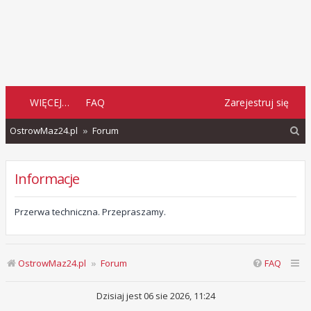
WIĘCEJ…
FAQ
Zarejestruj się
S
OstrowMaz24.pl
Forum
z
u
Informacje
k
a
Przerwa techniczna. Przepraszamy.
j
OstrowMaz24.pl
Forum
FAQ
Dzisiaj jest 06 sie 2026, 11:24