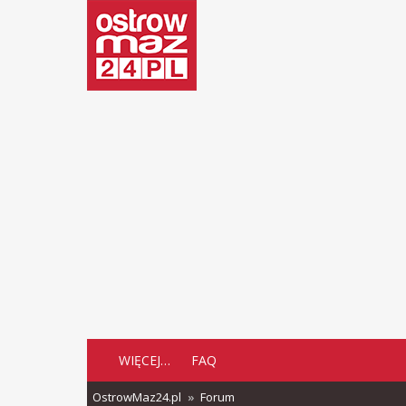
WIĘCEJ…
FAQ
OstrowMaz24.pl
Forum