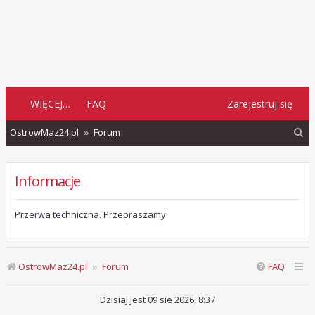
WIĘCEJ…
FAQ
Zarejestruj się
S
OstrowMaz24.pl
Forum
z
u
Informacje
k
a
Przerwa techniczna. Przepraszamy.
j
OstrowMaz24.pl
Forum
FAQ
Dzisiaj jest 09 sie 2026, 8:37