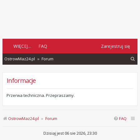
WIĘCEJ…
FAQ
Zarejestruj się
S
OstrowMaz24.pl
Forum
z
u
Informacje
k
a
Przerwa techniczna. Przepraszamy.
j
OstrowMaz24.pl
Forum
FAQ
Dzisiaj jest 06 sie 2026, 23:30