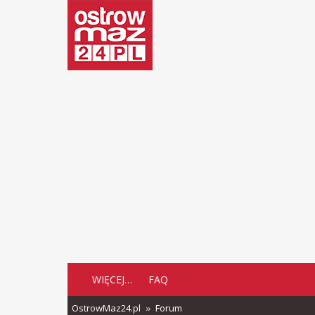
WIĘCEJ…
FAQ
OstrowMaz24.pl
Forum