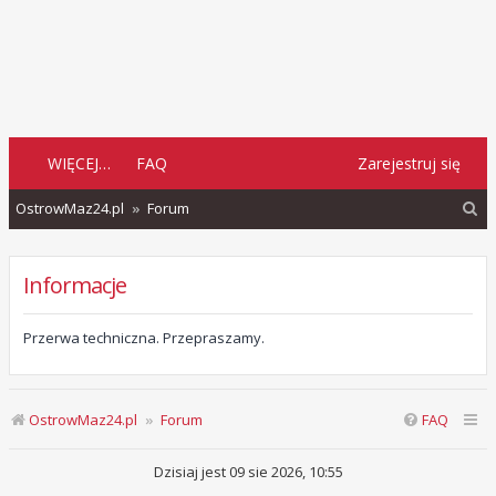
WIĘCEJ…
FAQ
Zarejestruj się
S
OstrowMaz24.pl
Forum
z
u
Informacje
k
a
Przerwa techniczna. Przepraszamy.
j
OstrowMaz24.pl
Forum
FAQ
Dzisiaj jest 09 sie 2026, 10:55