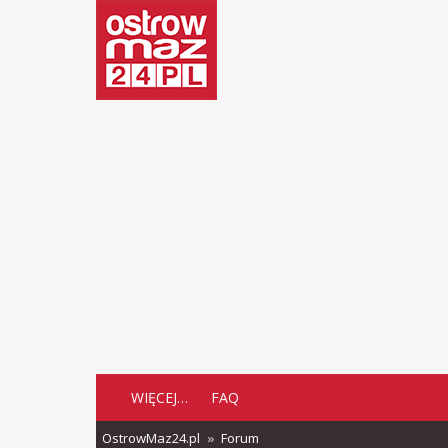
WIĘCEJ…
FAQ
OstrowMaz24.pl
Forum