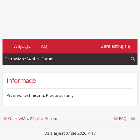
WIĘCEJ…
FAQ
Zarejestruj się
S
OstrowMaz24.pl
Forum
z
u
Informacje
k
a
Przerwa techniczna. Przepraszamy.
j
OstrowMaz24.pl
Forum
FAQ
Dzisiaj jest 07 sie 2026, 4:17