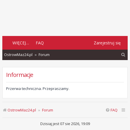
WIĘCEJ…
FAQ
Zarejestruj się
S
OstrowMaz24.pl
Forum
z
u
Informacje
k
a
Przerwa techniczna. Przepraszamy.
j
OstrowMaz24.pl
Forum
FAQ
Dzisiaj jest 07 sie 2026, 19:09