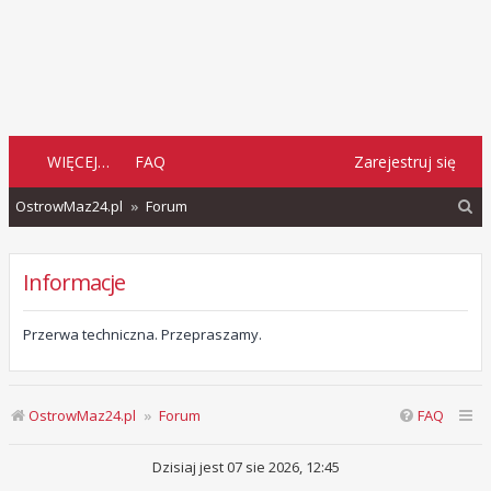
WIĘCEJ…
FAQ
Zarejestruj się
S
OstrowMaz24.pl
Forum
z
u
Informacje
k
a
Przerwa techniczna. Przepraszamy.
j
OstrowMaz24.pl
Forum
FAQ
Dzisiaj jest 07 sie 2026, 12:45