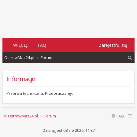
WIĘCEJ…
FAQ
Zarejestruj się
S
OstrowMaz24.pl
Forum
z
u
Informacje
k
a
Przerwa techniczna. Przepraszamy.
j
OstrowMaz24.pl
Forum
FAQ
Dzisiaj jest 08 sie 2026, 11:37