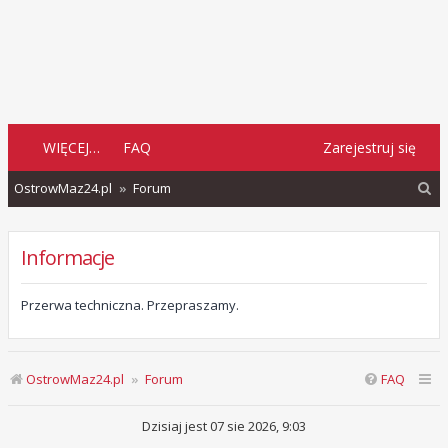
WIĘCEJ…
FAQ
Zarejestruj się
S
OstrowMaz24.pl
Forum
z
u
Informacje
k
a
Przerwa techniczna. Przepraszamy.
j
OstrowMaz24.pl
Forum
FAQ
Dzisiaj jest 07 sie 2026, 9:03