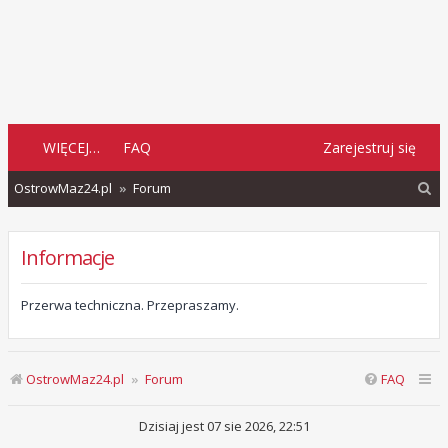
WIĘCEJ…
FAQ
Zarejestruj się
S
OstrowMaz24.pl
Forum
z
u
Informacje
k
a
Przerwa techniczna. Przepraszamy.
j
OstrowMaz24.pl
Forum
FAQ
Dzisiaj jest 07 sie 2026, 22:51