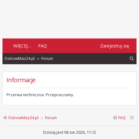
WIĘCEJ…
FAQ
Zarejestruj się
S
OstrowMaz24.pl
Forum
z
u
Informacje
k
a
Przerwa techniczna. Przepraszamy.
j
OstrowMaz24.pl
Forum
FAQ
Dzisiaj jest 06 sie 2026, 11:12