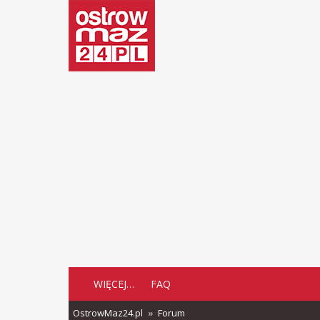
WIĘCEJ…
FAQ
OstrowMaz24.pl
Forum