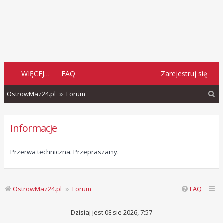
WIĘCEJ…
FAQ
Zarejestruj się
S
OstrowMaz24.pl
Forum
z
u
Informacje
k
a
Przerwa techniczna. Przepraszamy.
j
OstrowMaz24.pl
Forum
FAQ
Dzisiaj jest 08 sie 2026, 7:57