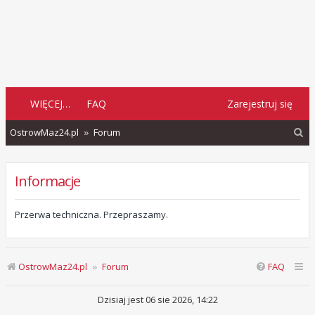
WIĘCEJ…
FAQ
Zarejestruj się
S
OstrowMaz24.pl
Forum
z
u
Informacje
k
a
Przerwa techniczna. Przepraszamy.
j
OstrowMaz24.pl
Forum
FAQ
Dzisiaj jest 06 sie 2026, 14:22