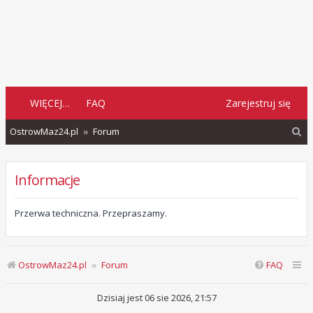
WIĘCEJ…
FAQ
Zarejestruj się
S
OstrowMaz24.pl
Forum
z
u
Informacje
k
a
Przerwa techniczna. Przepraszamy.
j
OstrowMaz24.pl
Forum
FAQ
Dzisiaj jest 06 sie 2026, 21:57