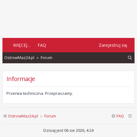
WIĘCEJ…
FAQ
Zarejestruj się
S
OstrowMaz24.pl
Forum
z
u
Informacje
k
a
Przerwa techniczna. Przepraszamy.
j
OstrowMaz24.pl
Forum
FAQ
Dzisiaj jest 06 sie 2026, 4:24