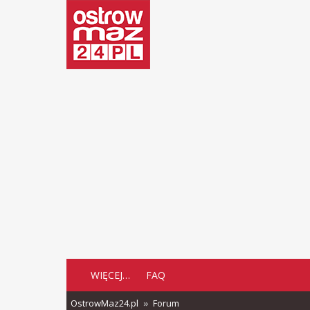
WIĘCEJ…
FAQ
OstrowMaz24.pl
Forum